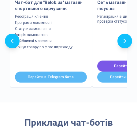
Чат-бот для "Belok.ua" магазин
Cеть магазинов и 
спортивного харчування
moyo.ua
Реєстрація клієнтів
Регистрация в дисконт
проверка статусов зак
Програма лояльності
Статуси замовлення
Історія замовлення
Найближчі магазини
Пошук товару по фото штрихкоду
Перейти в Vi
Перейти в Telegram бота
Перейти в Tel
Приклади чат-ботів