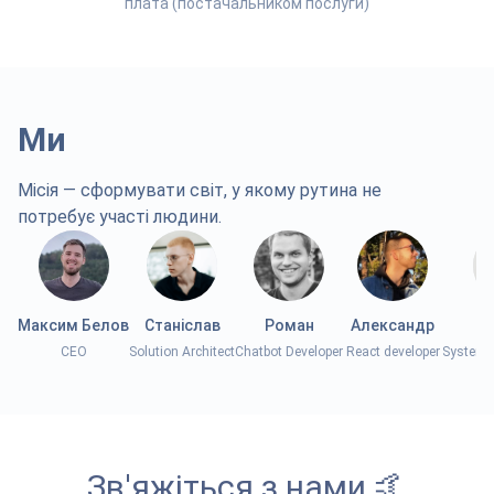
плата (постачальником послуги)
Ми
Місія — сформувати світ, у якому рутина не
потребує участі людини.
Максим Белов
Станіслав
Роман
Александр
С
CEO
Solution Architect
Chatbot Developer
React developer
System 
Зв'яжіться з нами
🤙